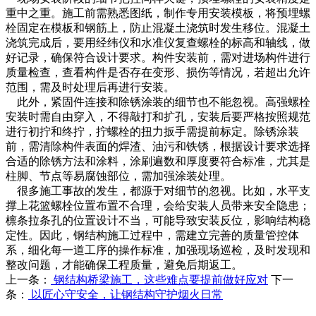
重中之重。施工前需熟悉图纸，制作专用安装模板，将预埋螺
栓固定在模板和钢筋上，防止混凝土浇筑时发生移位。混凝土
浇筑完成后，要用经纬仪和水准仪复查螺栓的标高和轴线，做
好记录，确保符合设计要求。构件安装前，需对进场构件进行
质量检查，查看构件是否存在变形、损伤等情况，若超出允许
范围，需及时处理后再进行安装。
此外，紧固件连接和除锈涂装的细节也不能忽视。高强螺栓
安装时需自由穿入，不得敲打和扩孔，安装后要严格按照规范
进行初拧和终拧，拧螺栓的扭力扳手需提前标定。除锈涂装
前，需清除构件表面的焊渣、油污和铁锈，根据设计要求选择
合适的除锈方法和涂料，涂刷遍数和厚度要符合标准，尤其是
柱脚、节点等易腐蚀部位，需加强涂装处理。
很多施工事故的发生，都源于对细节的忽视。比如，水平支
撑上花篮螺栓位置布置不合理，会给安装人员带来安全隐患；
檩条拉条孔的位置设计不当，可能导致安装反位，影响结构稳
定性。因此，钢结构施工过程中，需建立完善的质量管控体
系，细化每一道工序的操作标准，加强现场巡检，及时发现和
整改问题，才能确保工程质量，避免后期返工。
上一条：
钢结构桥梁施工，这些难点要提前做好应对
下一
条：
以匠心守安全，让钢结构守护烟火日常