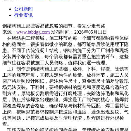
公司新闻
行业资讯
钢结构施工那些容易被忽略的细节，看完少走弯路
来源：
www.btbdgg.com
发布时间：2026年05月11日
在钢结构工程领域，施工环节的每一个细节都影响着整体结
构的稳固性，很多看似微小的疏忽，都可能给后续使用埋下隐
患。不同于传统混凝土结构，钢结构施工分为工厂制作和现场
安装两个核心阶段，每个阶段都有需要重点把控的环节，这些
细节往往容易被施工人员忽略，值得我们逐一梳理。
工厂制作是钢结构施工的基础，放样、下料、焊接、除锈等
工序的规范程度，直接决定构件的质量。放样环节，施工人员
需严格对照设计图纸，标注构件尺寸，避免因尺寸偏差导致现
场无法安装。下料时，要根据钢材的型号和厚度选择合适的切
割方式，厚钢板切割后需进行打磨处理，去除边缘毛刺和氧化
层，防止后续焊接出现缺陷。焊接是工厂制作的核心，施焊前
需检查焊条的合格证，确保焊条与钢材型号匹配，焊工需持证
上岗，按照规范要求控制焊接速度和温度，避免出现裂纹、气
孔等问题，焊接完成后要及时清理焊渣，对焊缝进行外观检
查。
现场安装阶段的细节把控同样关键，预埋螺栓的安装精度是