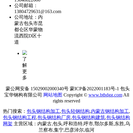
公司邮箱：
13804729631@163.com
公司地址：内
蒙古包头市昆
都仑区华蒙物
流西院D区十
道
了
解
更
多
蒙公网安备 15029002000340号 蒙ICP备2022001183号-1 包头
宝华钢构有限公司
网站地图
Copyright ©
www.btbdgg.com
All
rights reserved
热门搜索：
包头钢结构加工
,
包头轻钢结构
,
内蒙古钢结构加工
,
包头钢结构工程
,
包头钢结构厂房
,
包头钢结构建筑
,
包头钢结构
网架
主营区域：内蒙古,包头,呼和浩特,呼市,鄂尔多斯,东胜,乌
兰察布,集宁,巴彦淖尔,临河